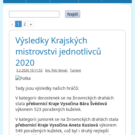
Najdi
«
1
2
»
Výsledky Krajských
mistrovstvi jednotlivců
2020
3.2.2020 10:11:53
Ing. Petr Kejval
Turnaje
Tady jsou výsledky našich hráčů:
V kategorii dorostenek se na žirovnických drahách
stala
přebornicí Kraje Vysočina Bára Švédová
výkonem 523 poražených kuželek.
V kategorii juniorek se na žirovnických drahách stala
přebornicí Kraje Vysočina Aneta Kusiová
výkonem
549 poražených kuželek, což byl i druhý nejlepší