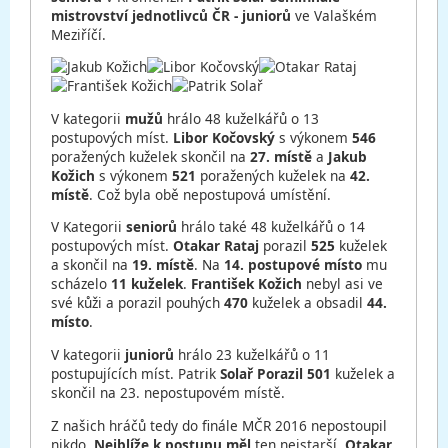
mistrovství jednotlivců ČR - juniorů
ve Valaškém
Meziříčí.
V kategorii
mužů
hrálo 48 kuželkářů o 13
postupových míst.
Libor Kočovský
s výkonem
546
poražených kuželek skončil na
27. místě
a
Jakub
Kožich
s výkonem
521
poražených kuželek na
42.
místě
. Což byla obě nepostupová umístění.
V Kategorii
seniorů
hrálo také 48 kuželkářů o 14
postupových míst.
Otakar Rataj
porazil
525
kuželek
a skončil na
19. místě
. Na
14. postupové místo
mu
scházelo
11 kuželek
.
František Kožich
nebyl asi ve
své kůži a porazil pouhých
470
kuželek a obsadil
44.
místo
.
V kategorii
juniorů
hrálo 23 kuželkářů o 11
postupujících míst. Patrik
Solař Porazil 501
kuželek a
skončil na 23. nepostupovém místě.
Z našich hráčů tedy do finále MČR 2016 nepostoupil
nikdo.
Nejblíže k postupu měl
ten nejstarší,
Otakar