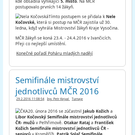
kde obsadila vynikající
5. místo
. Na MČR
postupovalo prvních 14 žákyň.
Tímto postupem se přidala k
Nele
Kočovské,
která si postup na MČR zajistila už 30.
ledna, když vyhrála Mistrovství žákyň Kraje Vysočina.
MČR žákyň se koná 23.4. - 24.4.2016 v Ivančicích.
Přeji co nejlepší umístění.
Konečné pořadí Poháru mladých nadějí
Semifinále mistrovství
jednotlivců MČR 2016
29.2.2016 11:08:54
Ing. Petr Kejval
Turnaje
20. února 2016 se zúčastnil
Jakub Kožich
a
Libor Kočovský
Semifinále mistrovství jednotlivců
ČR- mužů
v Pelhřimově.
Otakar Rataj
a
František
Kožich
Semifinále mistrovství jednotlivců ČR -
seniorů
v Kroměříži.
Patrik Solař
Semifinále