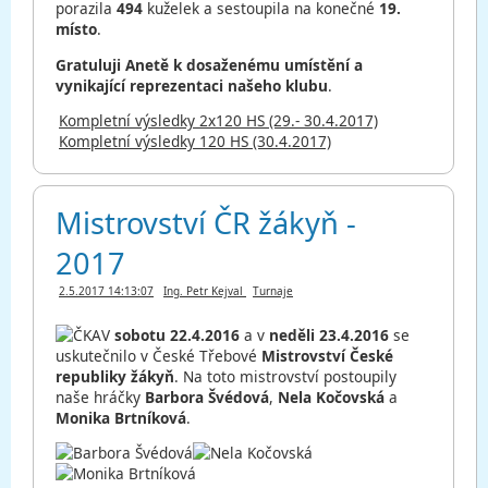
porazila
494
kuželek a sestoupila na konečné
19.
místo
.
Gratuluji Anetě k dosaženému umístění a
vynikající reprezentaci našeho klubu
.
Kompletní výsledky 2x120 HS (29.- 30.4.2017)
Kompletní výsledky 120 HS (30.4.2017)
Mistrovství ČR žákyň -
2017
2.5.2017 14:13:07
Ing. Petr Kejval
Turnaje
V
sobotu 22.4.2016
a v
neděli 23.4.2016
se
uskutečnilo v České Třebové
Mistrovství České
republiky žákyň
. Na toto mistrovství postoupily
naše hráčky
Barbora Švédová
,
Nela Kočovská
a
Monika Brtníková
.