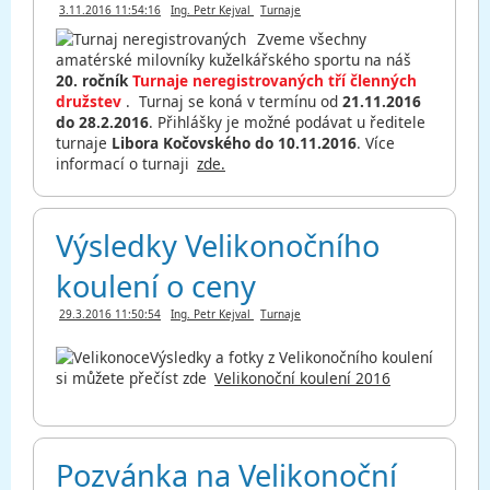
3.11.2016 11:54:16
Ing. Petr Kejval
Turnaje
Zveme všechny
amatérské milovníky kuželkářského sportu na náš
20. ročník
Turnaje neregistrovaných tří členných
družstev
. Turnaj se koná v termínu od
21.11.2016
do 28.2.2016
. Přihlášky je možné podávat u ředitele
turnaje
Libora Kočovského do 10.11.2016
. Více
informací o turnaji
zde.
Výsledky Velikonočního
koulení o ceny
29.3.2016 11:50:54
Ing. Petr Kejval
Turnaje
Výsledky a fotky z Velikonočního koulení
si můžete přečíst zde
Velikonoční koulení 2016
Pozvánka na Velikonoční