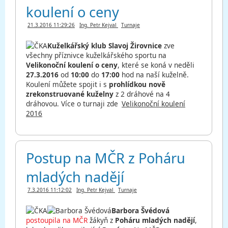
koulení o ceny
21.3.2016 11:29:26
Ing. Petr Kejval
Turnaje
Kuželkářský klub Slavoj Žirovnice
zve
všechny příznivce kuželkářského sportu na
Velikonoční koulení o ceny
, které se koná v neděli
27.3.2016
od
10:00
do
17:00
hod na naší kuželně.
Koulení můžete spojit i s
prohlídkou nově
zrekonstruované kuželny
z 2 dráhové na 4
dráhovou. Více o turnaji zde
Velikonoční koulení
2016
Postup na MČR z Poháru
mladých nadějí
7.3.2016 11:12:02
Ing. Petr Kejval
Turnaje
Barbora Švédová
postoupila na MČR
žákyň z
Poháru mladých nadějí
,