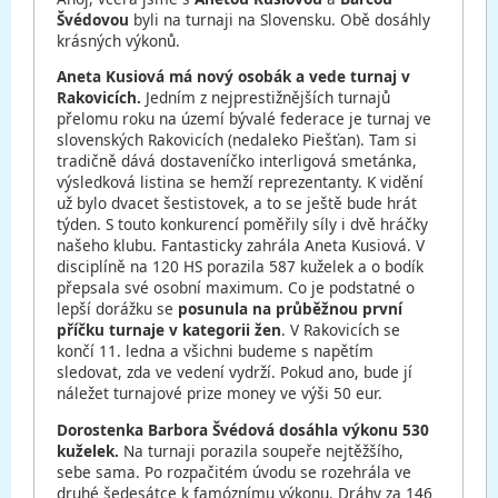
Švédovou
byli na turnaji na Slovensku. Obě dosáhly
krásných výkonů.
Aneta Kusiová má nový osobák a vede turnaj v
Rakovicích.
Jedním z nejprestižnějších turnajů
přelomu roku na území bývalé federace je turnaj ve
slovenských Rakovicích (nedaleko Piešťan). Tam si
tradičně dává dostaveníčko interligová smetánka,
výsledková listina se hemží reprezentanty. K vidění
už bylo dvacet šestistovek, a to se ještě bude hrát
týden. S touto konkurencí poměřily síly i dvě hráčky
našeho klubu. Fantasticky zahrála Aneta Kusiová. V
disciplíně na 120 HS porazila 587 kuželek a o bodík
přepsala své osobní maximum. Co je podstatné o
lepší dorážku se
posunula na průběžnou první
příčku turnaje v kategorii žen
. V Rakovicích se
končí 11. ledna a všichni budeme s napětím
sledovat, zda ve vedení vydrží. Pokud ano, bude jí
náležet turnajové prize money ve výši 50 eur.
Dorostenka Barbora Švédová dosáhla výkonu 530
kuželek.
Na turnaji porazila soupeře nejtěžšího,
sebe sama. Po rozpačitém úvodu se rozehrála ve
druhé šedesátce k famóznímu výkonu. Dráhy za 146