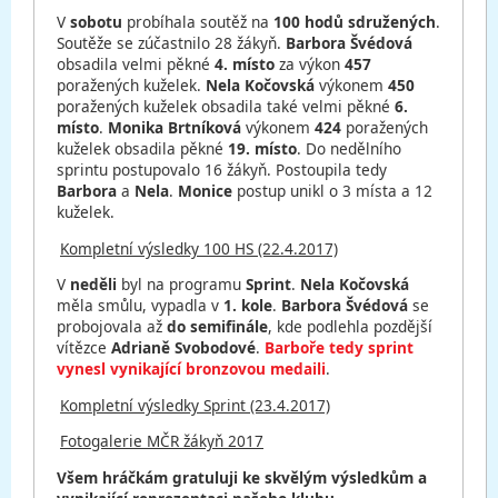
V
sobotu
probíhala soutěž na
100 hodů sdružených
.
Soutěže se zúčastnilo 28 žákyň.
Barbora Švédová
obsadila velmi pěkné
4. místo
za výkon
457
poražených kuželek.
Nela Kočovská
výkonem
450
poražených kuželek obsadila také velmi pěkné
6.
místo
.
Monika Brtníková
výkonem
424
poražených
kuželek obsadila pěkné
19. místo
. Do nedělního
sprintu postupovalo 16 žákyň. Postoupila tedy
Barbora
a
Nela
.
Monice
postup unikl o 3 místa a 12
kuželek.
Kompletní výsledky 100 HS (22.4.2017)
V
neděli
byl na programu
Sprint
.
Nela Kočovská
měla smůlu, vypadla v
1. kole
.
Barbora Švédová
se
probojovala až
do semifinále
, kde podlehla pozdější
vítězce
Adrianě Svobodové
.
Barboře tedy sprint
vynesl vynikající bronzovou medaili
.
Kompletní výsledky Sprint (23.4.2017)
Fotogalerie MČR žákyň 2017
Všem hráčkám gratuluji ke skvělým výsledkům a