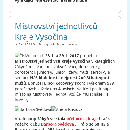
vynikající reprezentaci našeho klubu
.
Mistrovství jednotlivců
Kraje Vysočina
2.2.2017 11:58:36
Ing. Petr Kejval
Turnaje
Ve dnech
28.1. a 29.1. 2017
proběhla
Mistrovství jednotlivců Kraje Vysočina
v kategiriích
žákyně ml., žáci ml., žákyně, žáci, dorostenky,
dorostenci, juniorky, junioři, ženy, muži, seniorky a
senioři.
Náš klub hostil nejprestižnější kategorii
mužů
. Bohužel
Libor Kočovský
skončil výkonem
573
poražených kuželek na
4. místě
. Na třetí postupující
místo na Mistrovství jednotlivců ČR mu scházeli 4
kuželky.
V kategoriji
žákyň
se stala
přebornicí kraje
hráčka
našeho klubu
Barbora Švédová
.
Hrálo se
60 HS
a
Barbora porazila
254
kuželek a
postupuje
na