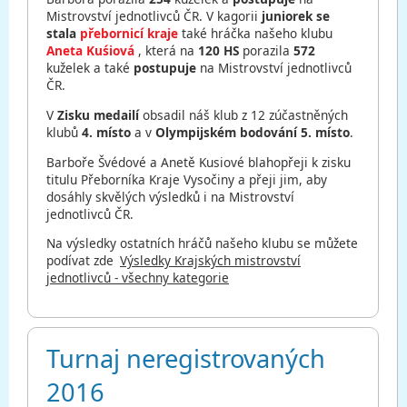
Mistrovství jednotlivců ČR. V kagorii
juniorek se
stala
přebornicí kraje
také hráčka našeho klubu
Aneta Kuśiová
, která na
120 HS
porazila
572
kuželek a také
postupuje
na Mistrovství jednotlivců
ČR.
V
Zisku medailí
obsadil náš klub z 12 zúčastněných
klubů
4. místo
a v
Olympijském bodování 5. místo
.
Barboře Švédové a Anetě Kusiové blahopřeji k zisku
titulu Přeborníka Kraje Vysočiny a přeji jim, aby
dosáhly skvělých výsledků i na Mistrovství
jednotlivců ČR.
Na výsledky ostatních hráčů našeho klubu se můžete
podívat zde
Výsledky Krajských mistrovství
jednotlivců - všechny kategorie
Turnaj neregistrovaných
2016