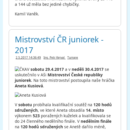
a 144 už měla bez jediné chybičky.
Kamil Vaněk.
Mistrovství ČR juniorek -
2017
2.5.2017 14:36:49
Ing. Petr Kejval
Turnaje
V
sobotu 29.4.2017
a v
neděli 30.4.2017
se
uskutečnilo v Aši
Mistrovství České republiky
juniorek
. Na toto mistrovství postoupila naše hráčka
Aneta Kusiová
.
V
sobotu
probíhala kvalifikační soutěž na
120 hodů
sdružených
, ve které Aneta obsadila
14. místo
výkonem
523
poražených kuželek a kvalifikovala se
do 24 členného nedělního finále. V
nedělním finále
na
120 hodů sdružených
se Anetě dařilo méně,