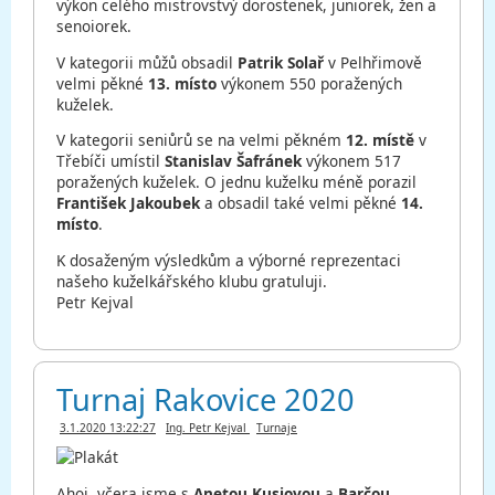
výkon celého mistrovstvý dorostenek, juniorek, žen a
senoiorek.
V kategorii můžů obsadil
Patrik Solař
v Pelhřimově
velmi pěkné
13. místo
výkonem 550 poražených
kuželek.
V kategorii seniůrů se na velmi pěkném
12. místě
v
Třebíči umístil
Stanislav Šafránek
výkonem 517
poražených kuželek. O jednu kuželku méně porazil
František Jakoubek
a obsadil také velmi pěkné
14.
místo
.
K dosaženým výsledkům a výborné reprezentaci
našeho kuželkářského klubu gratuluji.
Petr Kejval
Turnaj Rakovice 2020
3.1.2020 13:22:27
Ing. Petr Kejval
Turnaje
Ahoj, včera jsme s
Anetou Kusiovou
a
Barčou