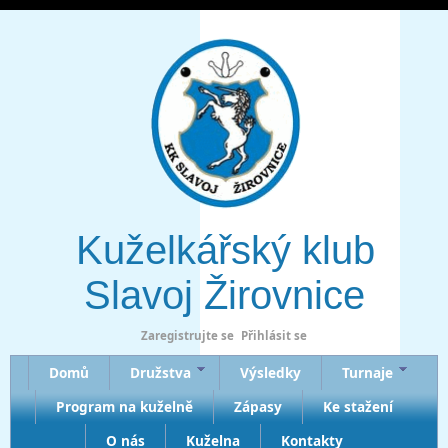
Kuželkářský klub
Slavoj Žirovnice
Zaregistrujte se
Přihlásit se
Domů
Družstva
Výsledky
Turnaje
Program na kuželně
Zápasy
Ke stažení
O nás
Kuželna
Kontakty